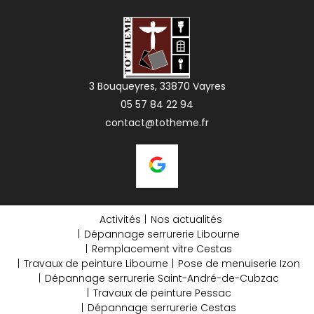
3 Bouqueyres, 33870 Vayres
05 57 84 22 94
contact@totheme.fr
Activités
Nos actualités
Dépannage serrurerie Libourne
Remplacement vitre Cestas
Travaux de peinture Libourne
Pose de menuiserie Izon
Dépannage serrurerie Saint-André-de-Cubzac
Travaux de peinture Pessac
Dépannage serrurerie Cestas