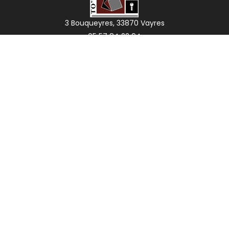
3 Bouqueyres, 33870 Vayres
05 57 84 22 94
contact@totheme.fr
Activités
Nos actualités
Dépannage serrurerie Libourne
Remplacement vitre Cestas
Travaux de peinture Libourne
Pose de menuiserie Izon
Dépannage serrurerie Saint-André-de-Cubzac
Travaux de peinture Pessac
Dépannage serrurerie Cestas
Mentions légales
Charte d’utilisation des données
Gestion des cookies