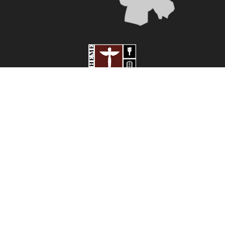
3 Bouqueyres, 33870 Vayres
05 57 84 22 94
contact@totheme.fr
Activités
Nos actualités
Dépannage serrurerie Libourne
Remplacement vitre Cestas
Travaux de peinture Libourne
Pose de menuiserie Izon